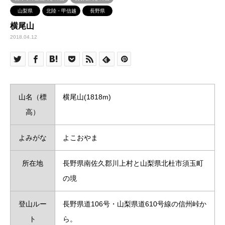
山梨県
北陸・甲信越
長野県
横尾山
2018.04.12
山名（標
横尾山(1818m)
高）
よみがな
よこおやま
所在地
長野県南佐久郡川上村と山梨県北杜市須玉町
の境
登山ルー
長野県道106号・山梨県道610号線の信州峠か
ト
ら。