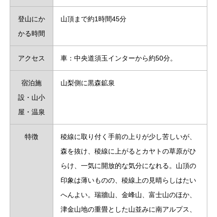
登山にか
山頂まで約1時間45分
かる時間
アクセス
車：中央道須玉インターから約50分。
宿泊施
山梨側に黒森鉱泉
設・山小
屋・温泉
特徴
稜線に取り付く手前の上りが少し苦しいが、
森を抜け、稜線に上がるとカヤトの草原がひ
らけ、一気に開放的な気分になれる。山頂の
印象は薄いものの、稜線上の見晴らしはたい
へんよい。瑞牆山、金峰山、富士山のほか、
津金山地の重畳とした山並みに南アルプス、