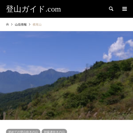
登山ガイド.com
検索
山岳情報
横尾山
初めての登山向きの山
初級者向きの山