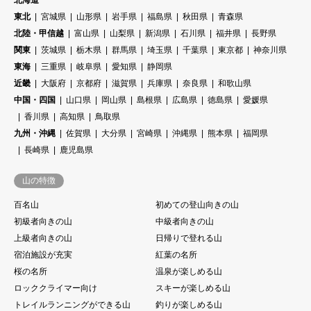
東北
宮城県
山形県
岩手県
福島県
秋田県
青森県
北陸・甲信越
富山県
山梨県
新潟県
石川県
福井県
長野県
関東
茨城県
栃木県
群馬県
埼玉県
千葉県
東京都
神奈川県
東海
三重県
岐阜県
愛知県
静岡県
近畿
大阪府
京都府
滋賀県
兵庫県
奈良県
和歌山県
中国・四国
山口県
岡山県
島根県
広島県
徳島県
愛媛県
香川県
高知県
鳥取県
九州・沖縄
佐賀県
大分県
宮崎県
沖縄県
熊本県
福岡県
長崎県
鹿児島県
山の特徴
百名山
初めての登山向きの山
初級者向きの山
中級者向きの山
上級者向きの山
日帰りで登れる山
宿泊施設が充実
紅葉の名所
桜の名所
温泉が楽しめる山
ロッククライマー向け
スキーが楽しめる山
トレイルランニングができる山
釣りが楽しめる山