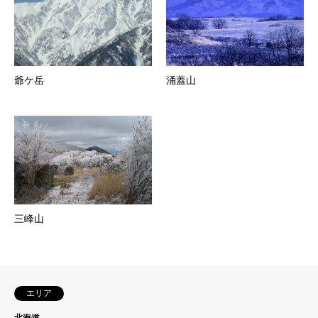
爺ケ岳
涌蓋山
三峰山
エリア
北海道