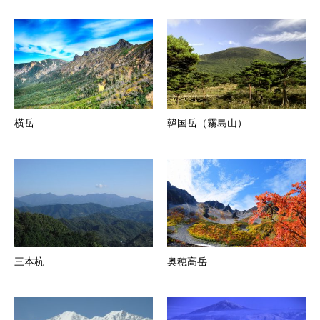
横岳
韓国岳（霧島山）
三本杭
奥穂高岳