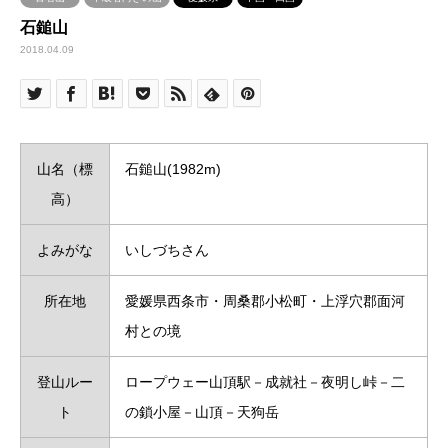
石鎚山
2018.04.09
山名（標
石鎚山(1982m)
高）
よみがな
いしづちさん
所在地
愛媛県西条市・周桑郡小松町・上浮穴郡面河
村との境
登山ルー
ロープウェー山頂駅－成就社－夜明し峠－二
ト
の鎖小屋－山頂－天狗岳