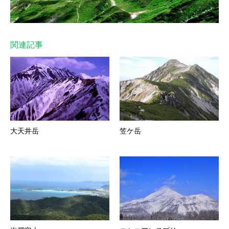
関連記事
大天井岳
笠ケ岳