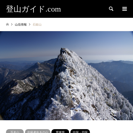
登山ガイド.com
検索
山岳情報
石鎚山
百名山
中級者向きの山
愛媛県
中国・四国