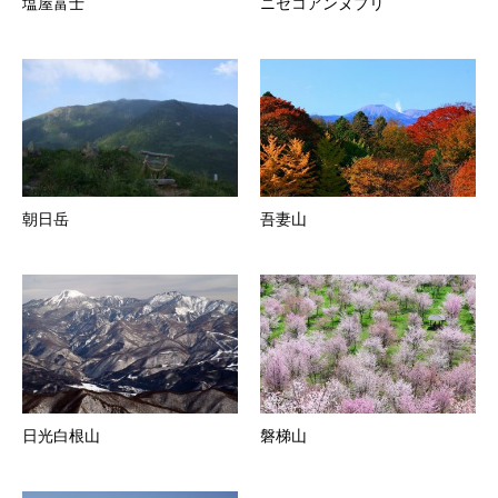
塩屋富士
ニセコアンヌプリ
朝日岳
吾妻山
日光白根山
磐梯山