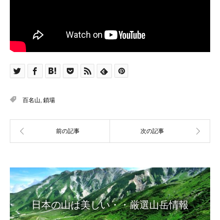
百名山
,
鎖場
日本の山は美しい・・厳選山岳情報