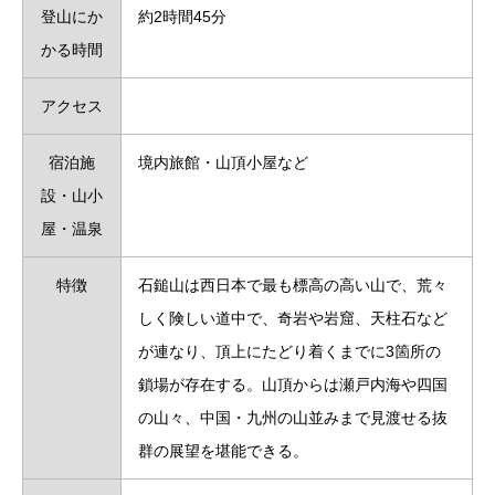
登山にか
約2時間45分
かる時間
アクセス
宿泊施
境内旅館・山頂小屋など
設・山小
屋・温泉
特徴
石鎚山は西日本で最も標高の高い山で、荒々
しく険しい道中で、奇岩や岩窟、天柱石など
が連なり、頂上にたどり着くまでに3箇所の
鎖場が存在する。山頂からは瀬戸内海や四国
の山々、中国・九州の山並みまで見渡せる抜
群の展望を堪能できる。